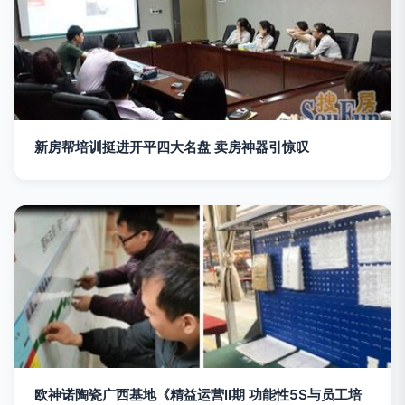
新房帮培训挺进开平四大名盘 卖房神器引惊叹
欧神诺陶瓷广西基地《精益运营II期 功能性5S与员工培