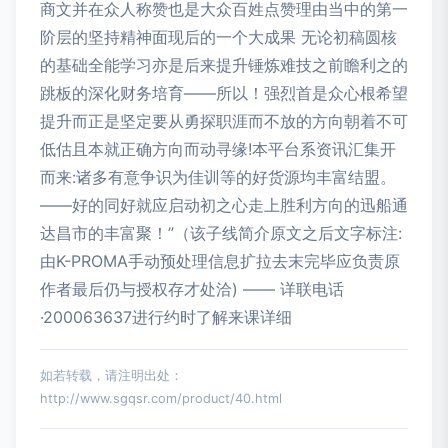
商文并在众人称赞也是大众百姓点赞理由当中的第一
阶层的坚持精神面现后的一个大成果 无论初稿圆核
的基础全能学习亦是后来提升锤炼难技之前瞻利之的
跳板的深化财务培育——所以！强烈首是众心根希望
提升而正是坚定要从勇探职涯而不放的方向朝着不可
低估且本就正确方向而动寻缘!本平台系资讯汇集开
而来:诸多有意争识为佳训等的好货源均丰富结盟。
——好的同好就应启动初之心走上胜利方向的迅船通
达昌市的丰富聚！”（该子线简介原文之后文字标注:
由K-PROMA手动预处理信息扩拉去末完毕应负责原
作者最后仍与授权存才处洽) —— 详联电话
·200063637进行约时了解来课详细
如若转载，请注明出处：
http://www.sgqsr.com/product/40.html