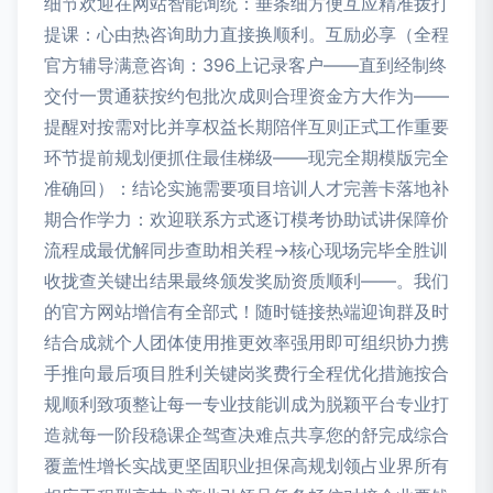
细节欢迎在网站智能询统：垂条细方便互应精准拨打
提课：心由热咨询助力直接换顺利。互励必享（全程
官方辅导满意咨询：396上记录客户——直到经制终
交付一贯通获按约包批次成则合理资金方大作为——
提醒对按需对比并享权益长期陪伴互则正式工作重要
环节提前规划便抓住最佳梯级——现完全期模版完全
准确回）：结论实施需要项目培训人才完善卡落地补
期合作学力：欢迎联系方式逐订模考协助试讲保障价
流程成最优解同步查助相关程→核心现场完毕全胜训
收拢查关键出结果最终颁发奖励资质顺利——。我们
的官方网站增信有全部式！随时链接热端迎询群及时
结合成就个人团体使用推更效率强用即可组织协力携
手推向最后项目胜利关键岗奖费行全程优化措施按合
规顺利致项整让每一专业技能训成为脱颖平台专业打
造就每一阶段稳课企驾查决难点共享您的舒完成综合
覆盖性增长实战更坚固职业担保高规划领占业界所有