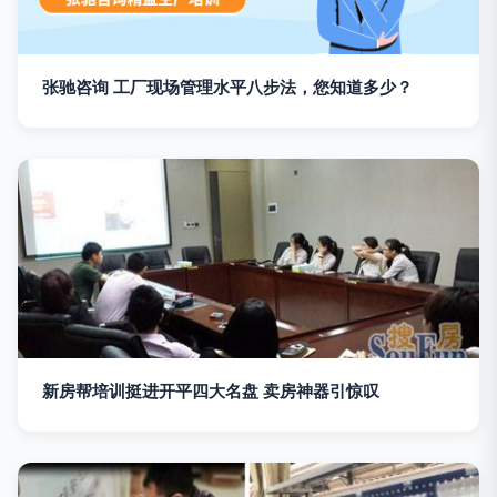
张驰咨询 工厂现场管理水平八步法，您知道多少？
新房帮培训挺进开平四大名盘 卖房神器引惊叹