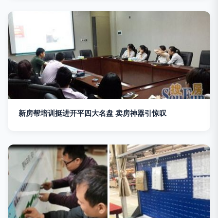
新房帮培训挺进开平四大名盘 卖房神器引惊叹