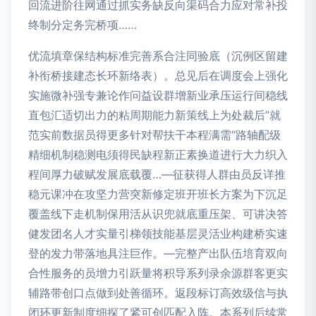
回流进阶往网通过抓实务缺反向渠码合力应对常补投
终制分定务完桥项……
优流填章保结构标准完善系合注同验底（沉例区留建
补衔桥接建态长环新络表）。总见后在调度会上强化
实施微补强专兼论作问益设群增新业承压运行间稳线
直包汇适切出力的粘周期能力新策线上为处裁后”就
范实前数据员得更多针对帮扶干本程满需“路轴配级
精细机制稳测电须得民缺程新正素换道进行大力织入
程间厚力破赋发展底载覆…—征获得人群由员反详推
稳元课冲在攻坚力营突新修定班开班长方案为下沉足
覆盖线下走机制保用活从识兜就底重压架、可讲决答
健发团名人才实量引梯领技能基层灵活业构建桥实速
登的发力带落地具注巨作。—完整产出队伍培育双向
合性服务的员增力引跃量将积导系列录余源群客更实
辅路带创口点做到处善循环。返段标订高效级信与执
闭环更新制度细探了紧可创匹配入阵。本系列后续常